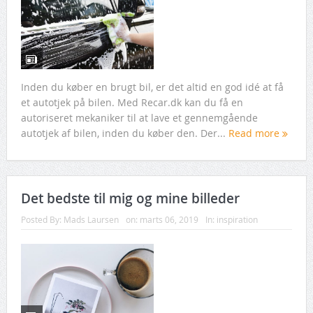
Inden du køber en brugt bil, er det altid en god idé at få
et autotjek på bilen. Med Recar.dk kan du få en
autoriseret mekaniker til at lave et gennemgående
autotjek af bilen, inden du køber den. Der...
Read more
Det bedste til mig og mine billeder
Posted By:
Mads Laursen
on:
marts 06, 2019
In:
inspiration