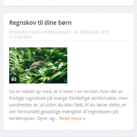
Regnskov til dine børn
Posted By:
Anders Lundtang Hansen
on:
februar 08, 2019
In:
inspiration
Du er vokset op med, at vi lever i en verden, hvor der er
frodige regnskove på mange forskellige verdensdele, men
sandheden er, at siden du blev født, til du læser dette, er
der forsvundet gevaldige mængder af regnskoven på
verdensplan. Dyre- og...
Read more