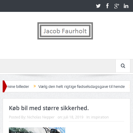
ne billeder
Vælg den helt rigtige fødselsdagsgave til hende
Mad
Køb bil med større sikkerhed.
Posted By:
Nicholas Nepper
on:
juli 18, 2019
In:
inspiration