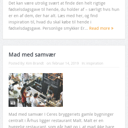
Det kan være utrolig svært at finde den helt rigtige
fødselsdagsgave til hende, du holder af – særligt hvis hun
er en af dem, der har alt. Læs med her, og find
inspiration til, hvad du skal købe til hende i
fødselsdagsgave. Personlige smykker Er...
Read more
Mad med samvær
Posted By:
Kim Brandt
on:
februar 14, 2019
In:
inspiration
Mad med samvær I Ceres bryggeriets gamle bygninger
centralt i Århus ligger restaurant Malt. Malt er en
hyggelig restaurant, som går højt op i, at mad ikke bare