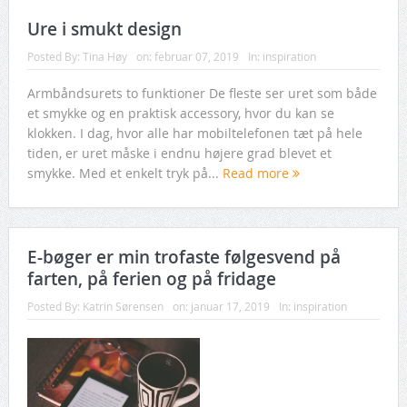
Ure i smukt design
Posted By:
Tina Høy
on:
februar 07, 2019
In:
inspiration
Armbåndsurets to funktioner De fleste ser uret som både
et smykke og en praktisk accessory, hvor du kan se
klokken. I dag, hvor alle har mobiltelefonen tæt på hele
tiden, er uret måske i endnu højere grad blevet et
smykke. Med et enkelt tryk på...
Read more
E-bøger er min trofaste følgesvend på
farten, på ferien og på fridage
Posted By:
Katrin Sørensen
on:
januar 17, 2019
In:
inspiration