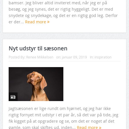
bamser. Jeg bliver altid inviteret med, når jeg er på
besøg, og jeg synes, det er rigtig hyggeligt. Det er med
snydete og snydekage, og det er en rigtig god leg. Derfor
er der...
Read more
Nyt udstyr til sæsonen
Posted By:
Renee Mikkelsen
on:
januar 09, 2019
In:
inspiration
Jagtsæsonen er lige rundt om hjørnet, og jeg har ikke
rigtig fornyet mit udstyr i et par år, så det var på tide, jeg
fik kigget på at opgradere og se, om det er noget af det
gamle, som skal skiftes ud, inden...
Read more