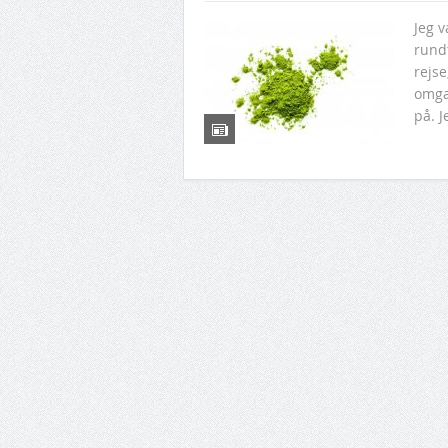
Jeg v
rundt
rejse
omga
på. 