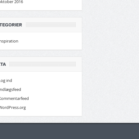
oktober 2016
TEGORIER
inspiration
TA
Log ind
Indlægsfeed
Kommentarfeed
WordPress.org