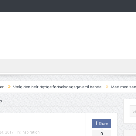
Vælg den helt rigtige fødselsdagsgave til hende
Mad med samvær
7
Share
24, 2017
In:
inspiration
0