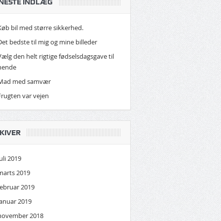
NESTE INDLÆG
Køb bil med større sikkerhed.
Det bedste til mig og mine billeder
Vælg den helt rigtige fødselsdagsgave til
hende
Mad med samvær
Frugten var vejen
KIVER
juli 2019
marts 2019
februar 2019
januar 2019
november 2018