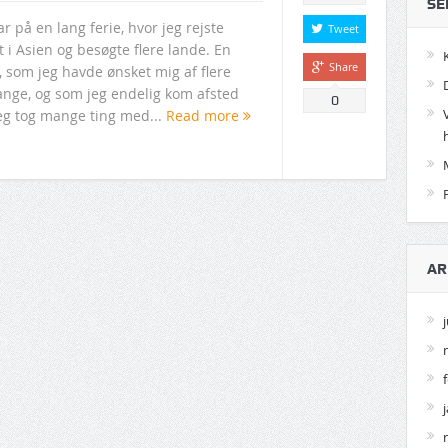
SE
ar på en lang ferie, hvor jeg rejste
Tweet
 i Asien og besøgte flere lande. En
Share
, som jeg havde ønsket mig af flere
nge, og som jeg endelig kom afsted
0
Jeg tog mange ting med...
Read more
AR