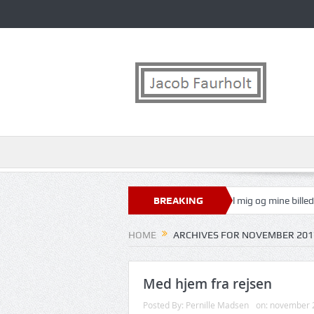
Køb bil med større sikkerhed.
BREAKING
Det bedste til mig og mine billeder
NEWS
HOME
ARCHIVES FOR NOVEMBER 201
Med hjem fra rejsen
Posted By:
Pernille Madsen
on:
november 