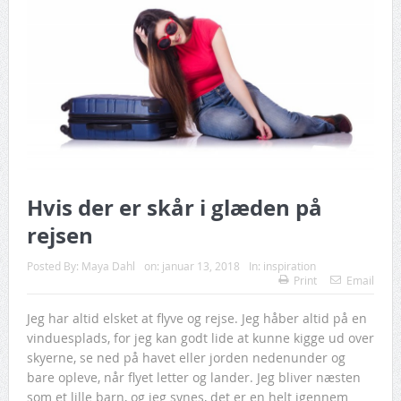
Hvis der er skår i glæden på
rejsen
Posted By:
Maya Dahl
on:
januar 13, 2018
In:
inspiration
Print
Email
Jeg har altid elsket at flyve og rejse. Jeg håber altid på en
vinduesplads, for jeg kan godt lide at kunne kigge ud over
skyerne, se ned på havet eller jorden nedenunder og
bare opleve, når flyet letter og lander. Jeg bliver næsten
som et lille barn, og jeg synes, det er en helt igennem